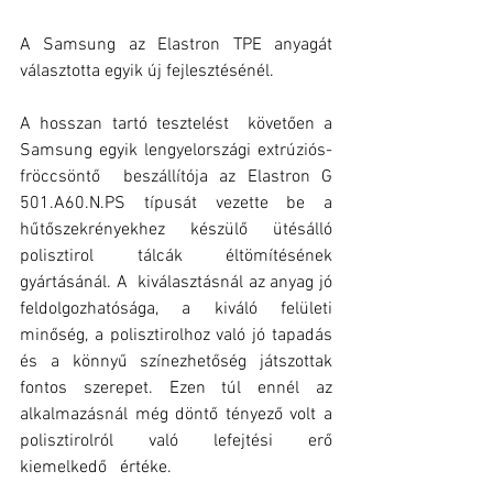
A Samsung az Elastron TPE anyagát 
választotta egyik új fejlesztésénél.
A hosszan tartó tesztelést  követően a 
Samsung egyik lengyelországi extrúziós-
fröccsöntő  beszállítója az Elastron G 
501.A60.N.PS típusát vezette be a 
hűtőszekrényekhez készülő ütésálló 
polisztirol tálcák éltömítésének 
gyártásánál. A  kiválasztásnál az anyag jó 
feldolgozhatósága, a kiváló felületi 
minőség, a polisztirolhoz való jó tapadás 
és a könnyű színezhetőség játszottak 
fontos szerepet. Ezen túl ennél az 
alkalmazásnál még döntő tényező volt a 
polisztirolról való lefejtési erő   
kiemelkedő   értéke.  