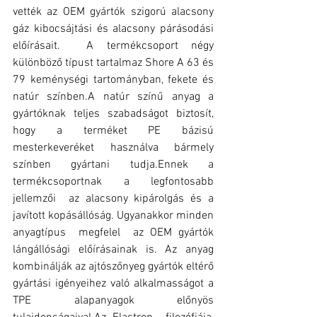
vették az OEM gyártók szigorú alacsony 
gáz kibocsájtási és alacsony párásodási 
előírásait.  A termékcsoport négy 
különböző típust tartalmaz Shore A 63 és 
79 keménységi tartományban, fekete és 
natúr színben.A natúr színű anyag a 
gyártóknak teljes szabadságot biztosít, 
hogy a terméket PE bázisú 
mesterkeveréket használva bármely 
színben gyártani tudja.Ennek a 
termékcsoportnak a legfontosabb 
jellemzői  az alacsony kipárolgás és a 
javított kopásállóság. Ugyanakkor minden  
anyagtípus  megfelel  az OEM gyártók 
lángállósági előírásainak is. Az anyag 
kombinálják az ajtószőnyeg gyártók eltérő 
gyártási igényeihez való alkalmasságot a 
TPE alapanyagok előnyös 