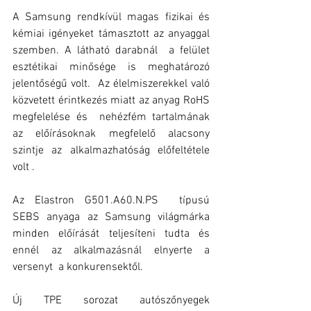
A Samsung rendkívül magas fizikai és 
kémiai igényeket támasztott az anyaggal 
szemben. A látható darabnál  a felület 
esztétikai minősége is meghatározó 
jelentőségű volt.  Az élelmiszerekkel való 
közvetett érintkezés miatt az anyag RoHS 
megfelelése és  nehézfém tartalmának 
az előírásoknak megfelelő alacsony 
szintje az alkalmazhatóság előfeltétele 
volt .
Az Elastron G501.A60.N.PS  típusú  
SEBS anyaga az Samsung világmárka 
minden előírását teljesíteni tudta és 
ennél az alkalmazásnál elnyerte a 
versenyt  a konkurensektől.
Új TPE sorozat autószőnyegek 