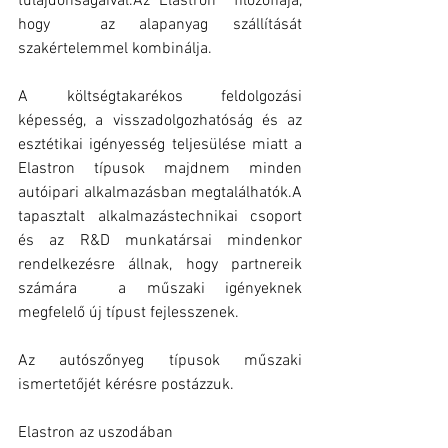
tulajdonságaival.Az Elastron  filozófiája, 
hogy  az alapanyag szállítását 
szakértelemmel kombinálja.
A költségtakarékos feldolgozási 
képesség, a visszadolgozhatóság és az 
esztétikai igényesség teljesülése miatt a 
Elastron típusok majdnem minden 
autóipari alkalmazásban megtalálhatók.A 
tapasztalt alkalmazástechnikai csoport 
és az R&D munkatársai mindenkor  
rendelkezésre állnak, hogy partnereik 
számára  a műszaki igényeknek 
megfelelő új típust fejlesszenek.
Az autószőnyeg típusok műszaki 
ismertetőjét kérésre postázzuk.
Elastron az uszodában 