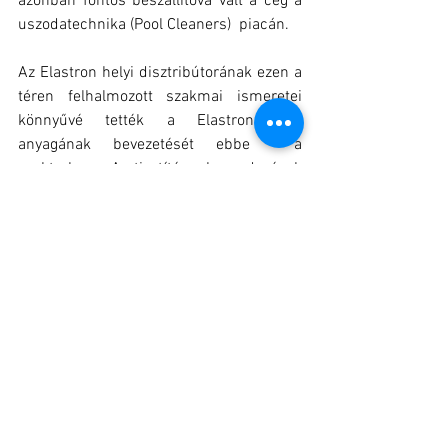
azonban fontos beszállítóvá vált a cég a 
uszodatechnika (Pool Cleaners)  piacán. 
Az Elastron helyi disztribútorának ezen a 
téren felhalmozott szakmai ismeretei 
könnyűvé tették a Elastron TPE 
anyagának bevezetését ebbe  a 
szektorban. A tisztító  berendezések  
tömítései, szivattyúi és fogantyúi TPE 
anyagból készülnek. Az 
uszodatechnikában jól ismert 
márkanevekkel a Poolamid-al és a 
Zodiac-al  jött létre együttműködés. 
Mivel majd minden háztartásban van 
úszómedence, Dél-Afrikában és 
Ausztráliában az uszodatechnikai 
tisztításnak igen kiterjedt piaca van ez 
pedig nagy mennyiségű TPE anyagot vesz 