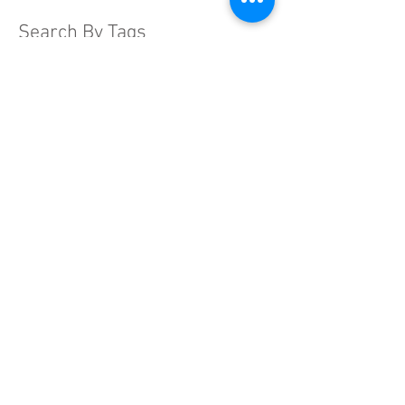
Search By Tags
Még nincsenek címkék.
Adatkezelési tájékoztató
Kapcsolat
Iratkozzon fel hírlevelünkre, és
értesüljön elsőként
újdonságainkról, híreinkről, aktuális
ajánlatainkról!