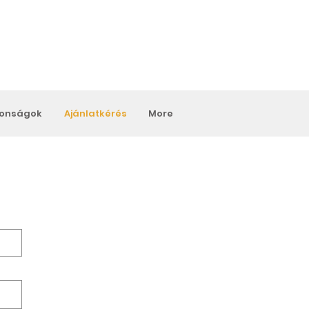
donságok
Ajánlatkérés
More