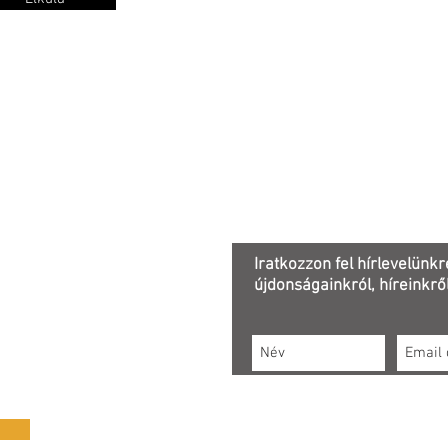
Adatkezelési tájékoztató
Iratkozzon fel hírlevelünkr
újdonságainkról, híreinkről