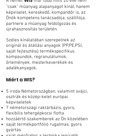
WIS
A német
már több mint 20 éve nem
"csak" műanyag alapanyagot kínál, hanem
képviselet, kereskedő, kompandőr is, az
Önök kompetens tanácsadója, szállítója,
partnere a műanyag feldolgozás és
újrahasznosítás területén.
Széles kínálatában szerepelnek az
originál és átállási anyagok (PP,PE,PS),
saját fejlesztésű termékspecifikus
kompaundok, regranulátumok,
őrlemények, mesterkeverékek és
adalékanyagok.
Miért a WIS?
5 iroda Németországban, valamint svájci,
osztrák és közép-kelet európai
képviseletek
7 németországi raktárbázis, gyors,
flexibilis tehergépkocsi flotta
hozzáértő szakemberek az Ön közelében
saját termékportfólió rugalmas, gyors
gyártás
saját mérőlabor a technika legújabb