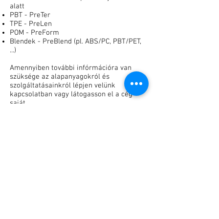
alatt
PBT - PreTer
TPE - PreLen
POM - PreForm
Blendek - PreBlend (pl. ABS/PC, PBT/PET,
...)
Amennyiben további infórmációra van
szüksége az alapanyagokról és
szolgáltatásainkról lépjen velünk
kapcsolatban vagy látogasson el a cég
saját
www.wiskunststoffe.de
honlapjára
Ajánlatkérés
Adatkezelési tájékoztató