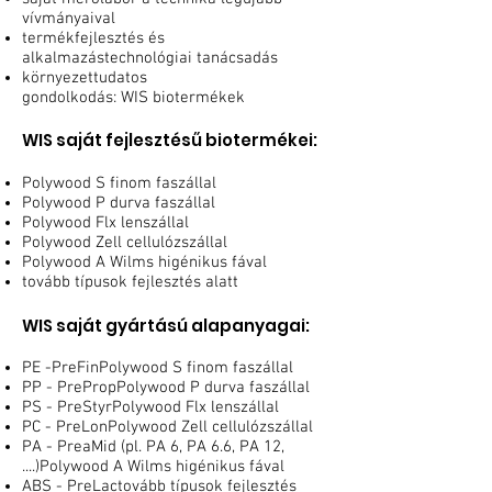
vívmányaival
termékfejlesztés és
alkalmazástechnológiai tanácsadás
környezettudatos
gondolkodás: WIS biotermékek
WIS saját fejlesztésű biotermékei:
Polywood S finom faszállal
Polywood P durva faszállal
Polywood Flx lenszállal
Polywood Zell cellulózszállal
Polywood A Wilms higénikus fával
tovább típusok fejlesztés alatt
WIS saját gyártású alapanyagai:
PE -PreFinPolywood S finom faszállal
PP - PrePropPolywood P durva faszállal
PS - PreStyrPolywood Flx lenszállal
PC - PreLonPolywood Zell cellulózszállal
PA - PreaMid (pl. PA 6, PA 6.6, PA 12,
....)Polywood A Wilms higénikus fával
ABS - PreLactovább típusok fejlesztés