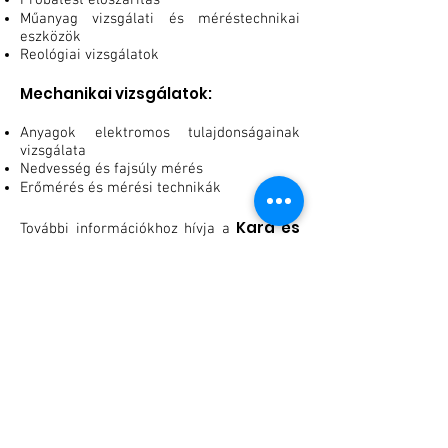
Próbatest előszárítás
Műanyag vizsgálati és méréstechnikai
eszközök
Reológiai vizsgálatok
Mechanikai vizsgálatok:
Anyagok elektromos tulajdonságainak
vizsgálata
Nedvesség és fajsúly mérés
Erőmérés és mérési technikák
Kard és
További információkhoz hívja a
Társai Kft
. vagy keresse fel a cég
www.wf-plastic.de/
honlapját:
Ajánlatkérés
Adatkezelési tájékoztató