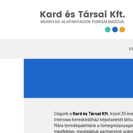
F
Cégünk a
Kard és Társai Kft
. közel 30 év
Interowa kereskedőház képviseletét láttuk 
Mára termékpalettánk a tömegműanyagokt
megfelelve, megtaláljuk partnereink szá