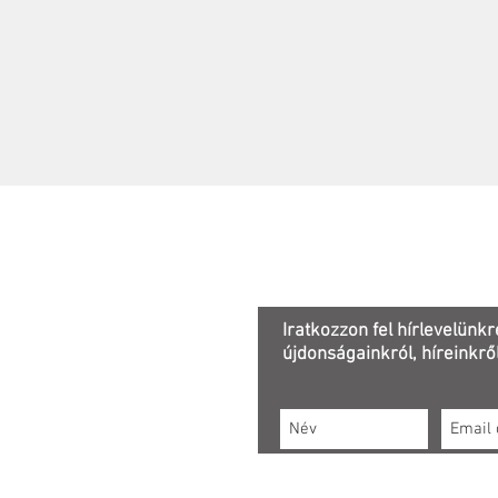
Adatkezelési tájékoztató
Iratkozzon fel hírlevelünkr
újdonságainkról, híreinkről