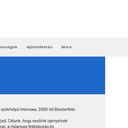
donságok
Ajánlatkérés
More
 székhelyű Interowa, 2000-től Biesterfeld-
ed. Célunk, hogy vevőink igényeinek
kat, a műanyag feldolgozás és