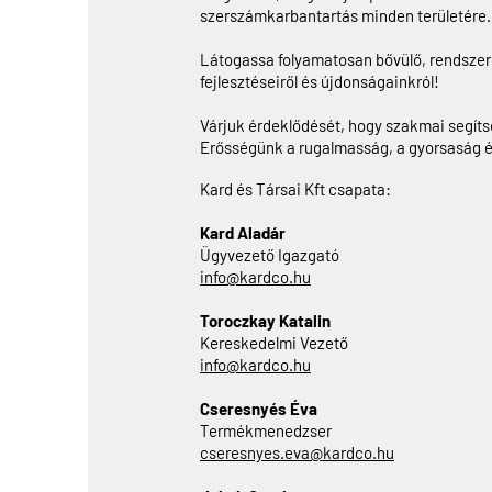
szerszámkarbantartás minden területére.
Látogassa folyamatosan bővülő, rendszer
fejlesztéseiről és újdonságainkról!
Várjuk érdeklődését, hogy szakmai segíts
Erősségünk a rugalmasság, a gyorsaság é
Kard és Társai Kft csapata:
Kard Aladár
Ügyvezető Igazgató
info@kardco.hu
Toroczkay Katalin
Kereskedelmi Vezető
info@kardco.hu
Cseresnyés Éva
Termékmenedzser
cseresnyes.eva@kardco.hu