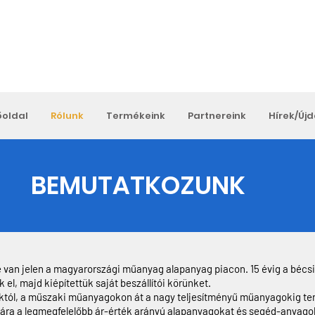
őoldal
Rólunk
Termékeink
Partnereink
Hírek/Új
BEMUTATKOZUNK
e van jelen a magyarországi műanyag alapanyag piacon. 15 évig a bécsi
el, majd kiépítettük saját beszállítói körünket.
ól, a műszaki műanyagokon át a nagy teljesítményű műanyagokig terj
mára a legmegfelelőbb ár-érték arányú alapanyagokat és segéd-anyago