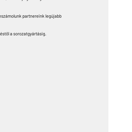
beszámolunk partnereink legújabb
stől a sorozatgyártásig.