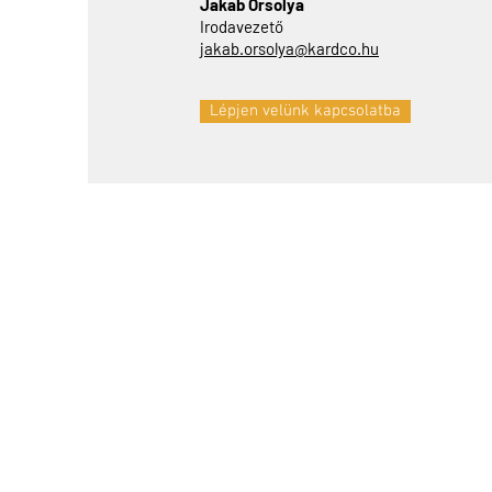
Jakab Orsolya
Irodavezető
jakab.orsolya@kardco.hu
Lépjen velünk kapcsolatba
Tel: +36-30-9666-980
Email:
info@kardco.hu