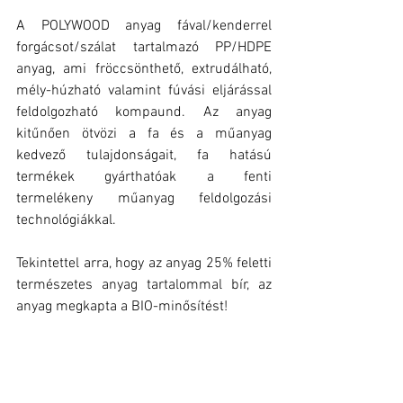
A POLYWOOD anyag fával/kenderrel 
forgácsot/szálat tartalmazó PP/HDPE 
anyag, ami fröccsönthető, extrudálható, 
mély-húzható valamint fúvási eljárással 
feldolgozható kompaund. Az anyag 
kitűnően ötvözi a fa és a műanyag 
kedvező tulajdonságait, fa hatású 
termékek gyárthatóak a fenti 
termelékeny műanyag feldolgozási 
technológiákkal.
Tekintettel arra, hogy az anyag 25% feletti 
természetes anyag tartalommal bír, az 
anyag megkapta a BIO-minősítést!