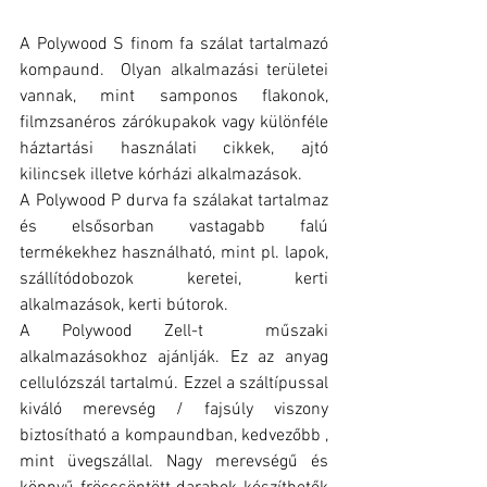
A Polywood S finom fa szálat tartalmazó 
kompaund.  Olyan alkalmazási területei 
vannak, mint samponos flakonok, 
filmzsanéros zárókupakok vagy különféle 
háztartási használati cikkek, ajtó 
kilincsek illetve kórházi alkalmazások.
A Polywood P durva fa szálakat tartalmaz 
és elsősorban vastagabb falú 
termékekhez használható, mint pl. lapok, 
szállítódobozok keretei, kerti 
alkalmazások, kerti bútorok.
A Polywood Zell-t  műszaki 
alkalmazásokhoz ajánlják. Ez az anyag 
cellulózszál tartalmú. Ezzel a száltípussal  
kiváló merevség / fajsúly viszony 
biztosítható a kompaundban, kedvezőbb , 
mint üvegszállal. Nagy merevségű és 