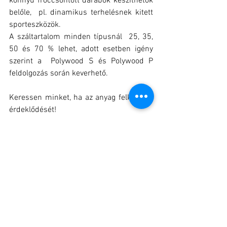
könnyű fröccsöntött darabok készíthetők 
belőle,  pl. dinamikus terhelésnek kitett   
sporteszközök.
A száltartalom minden típusnál  25, 35, 
50 és 70 % lehet, adott esetben igény 
szerint a  Polywood S és Polywood P 
feldolgozás során keverhető.
Keressen minket, ha az anyag felkeltette 
érdeklődését!
#WISKunststoffe
#Polywood
#fakompaund
#termék