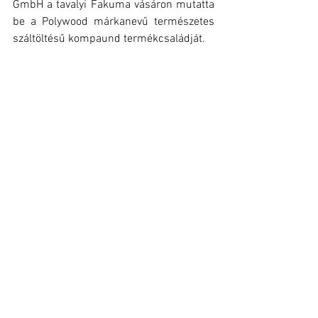
GmbH a tavalyi Fakuma vásáron mutatta 
be a Polywood márkanevű természetes  
száltöltésű kompaund termékcsaládját.