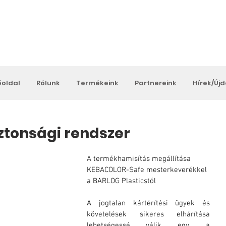
őoldal
Rólunk
Termékeink
Partnereink
Hírek/Új
ztonsági rendszer
A termékhamisítás megállítása 
KEBACOLOR-Safe mesterkeverékkel 
a BARLOG Plasticstól
A jogtalan kártérítési ügyek és 
követelések sikeres elhárítása 
lehetségessé válik egy, a 