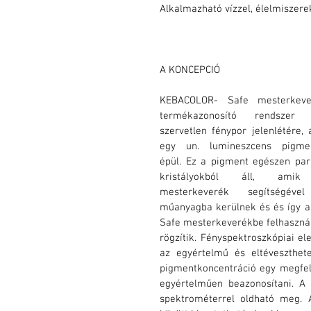
Alkalmazható vízzel, élelmiszere
A KONCEPCIÓ
KEBACOLOR- Safe mesterkever
termékazonosító rendszer 
szervetlen fénypor jelenlétére, a
egy un. lumineszcens pigmen
épül. Ez a pigment egészen pará
kristályokból áll, amik
mesterkeverék segítségéve
műanyagba kerülnek és és így az
Safe mesterkeverékbe felhasznált
rögzítik. Fényspektroszkópiai el
az egyértelmű és eltéveszthete
pigmentkoncentráció egy megfele
egyértelműen beazonosítani. A
spektrométerrel oldható meg. 