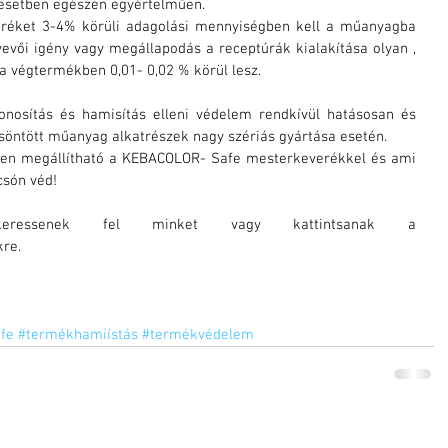
 esetben egészen egyértelműen.
éket 3-4% körüli adagolási mennyiségben kell a műanyagba 
vevői igény vagy megállapodás a receptúrák kialakítása olyan , 
a végtermékben 0,01- 0,02 % körül lesz.
nosítás és hamisítás elleni védelem rendkívül hatásosan és 
öntött műanyag alkatrészek nagy szériás gyártása esetén.
en megállítható a KEBACOLOR- Safe mesterkeverékkel és ami 
csón véd!
További információkért keressenek fel minket vagy kattintsanak a  
kre.
fe
#termékhamiístás
#termékvédelem