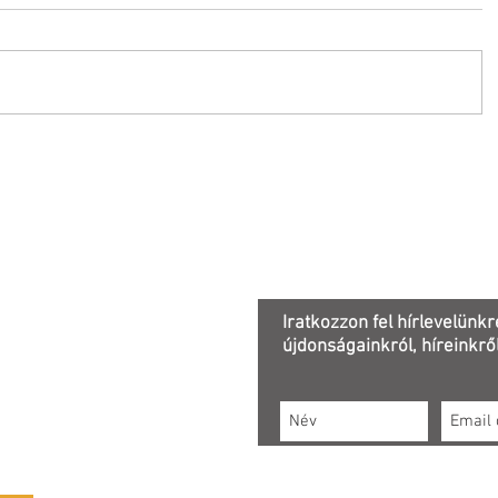
Adatkezelési tájékoztató
Iratkozzon fel hírlevelünkr
újdonságainkról, híreinkről