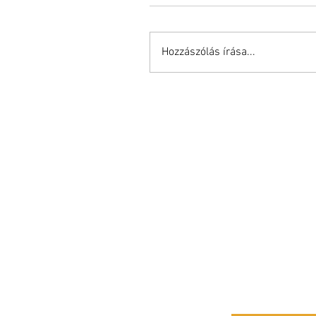
Hozzászólás írása...
Tel: +36-30-9666-980
Email:
info@kardco.hu