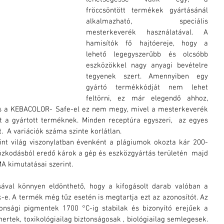
fröccsöntött termékek gyártásánál 
alkalmazható, speciális 
mesterkeverék használatával. A 
hamisítók fő hajtóereje, hogy a 
lehető legegyszerűbb és olcsóbb 
eszközökkel nagy anyagi bevételre 
tegyenek szert. Amennyiben egy 
gyártó termékkódját nem lehet 
feltörni, ez már elegendő ahhoz, 
 És a KEBACOLOR- Safe-el ez nem megy, mivel a mesterkeverék  
ít a gyártott terméknek. Minden receptúra egyszeri,  az egyes 
.  A variációk száma szinte korlátlan.
int világ viszonylatban évenként a plágiumok okozta kár 200-
lózkodásból eredő károk a gép és eszközgyártás területén  majd 
MA kimutatásai szerint.
val könnyen eldönthető, hogy a kifogásolt darab valóban a 
e. A termék még tűz esetén is megtartja ezt az azonosítót. Az 
tonsági pigmentek 1700 °C-ig stabilak és bizonyító erejűek a 
ertek, toxikológiailag biztonságosak , biológiailag semlegesek.  