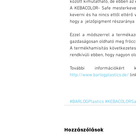
között kimutatható, de ebben az
A KEBACOLOR- Safe mesterkever
keverni és ha nincs ettől eltérő 
hogy a  jelzőpigment részaránya 
Ezzel a módszerrel a termékazo
gazdaságosan oldható meg fröccs
A termékhamisítás következetes
rendkívüli ebben, hogy nagyon ol
http://www.barlogplastics.de/
 lin
#BARLOGPlastics
#KEBACOLORSa
Hozzászólások