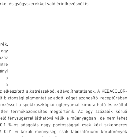
kkel és gyógyszerekkel való érintkezésnél is.
ék, 
egy 
zaz  
tre 
nyi 
 a 
l a 
 elkészített alkatrészekből eltávolíthatatlanok. A KEBACOLOR- 
 biztonsági pigmentet az adott  céget azonosító  receptúrában 
emzéssel a spektroszkópiai ujjlenyomat kimutatható és ezáltal 
tlen termékazonosítás megtörténik. Az egy százalék körüli 
lő fénysugárral láthatóvá válik a műanyagban , de nem lehet 
 0,1 %-os adagolás nagy pontossággal csak kézi szkenneres 
A 0,01 % körüli mennyiség csak laboratóriumi körülmények 