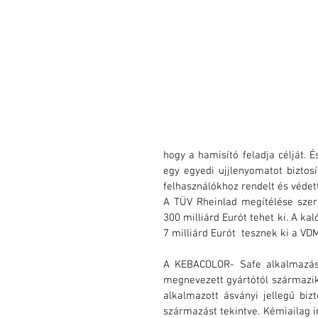
hogy a hamisító feladja célját.
egy egyedi ujjlenyomatot biztos
felhasználókhoz rendelt és védett
A TÜV Rheinlad megítélése szer
300 milliárd Eurót tehet ki. A ka
7 milliárd Eurót  tesznek ki a VD
A KEBACOLOR- Safe alkalmazásá
megnevezett gyártótól származik-
alkalmazott ásványi jellegű biz
származást tekintve. Kémiailag in