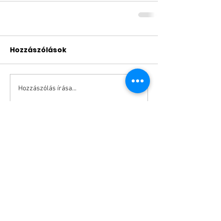
Hozzászólások
Hozzászólás írása...
Search By Tags
Még nincsenek címkék.
Adatkezelési tájékoztató