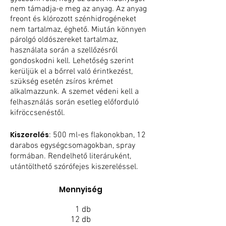
nem támadja-e meg az anyag. Az anyag
freont és klórozott szénhidrogéneket
nem tartalmaz, éghető. Miután könnyen
párolgó oldószereket tartalmaz,
használata során a szellőzésről
gondoskodni kell. Lehetőség szerint
kerüljük el a bőrrel való érintkezést,
szükség esetén zsíros krémet
alkalmazzunk. A szemet védeni kell a
felhasználás során esetleg előforduló
kifröccsenéstől.
Kiszerelés
: 500 ml-es flakonokban, 12
darabos egységcsomagokban, spray
formában. Rendelhető literáruként,
utántölthető szórófejes kiszereléssel.
Mennyiség
1
db
12 db