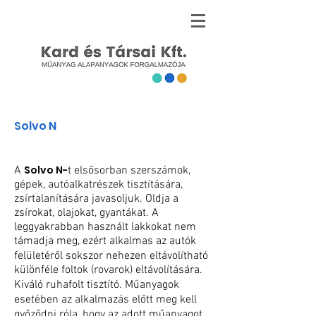
Solvo N
Solvo N-
A
t elsősorban szerszámok,
gépek, autóalkatrészek tisztítására,
zsírtalanítására javasoljuk. Oldja a
zsírokat, olajokat, gyantákat. A
leggyakrabban használt lakkokat nem
támadja meg, ezért alkalmas az autók
felületéről sokszor nehezen eltávolítható
különféle foltok (rovarok) eltávolítására.
Kiváló ruhafolt tisztító. Műanyagok
esetében az alkalmazás előtt meg kell
győződni róla, hogy az adott műanyagot