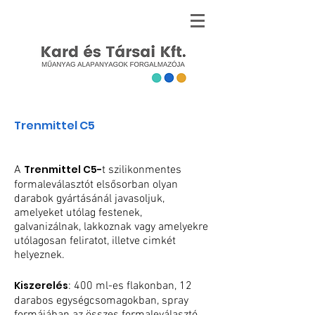
Trenmittel C5
Trenmittel C5-
A
t szilikonmentes
formaleválasztót elsősorban olyan
darabok gyártásánál javasoljuk,
amelyeket utólag festenek,
galvanizálnak, lakkoznak vagy amelyekre
utólagosan feliratot, illetve cimkét
helyeznek.
Kiszerelés
: 400 ml-es flakonban, 12
darabos egységcsomagokban, spray