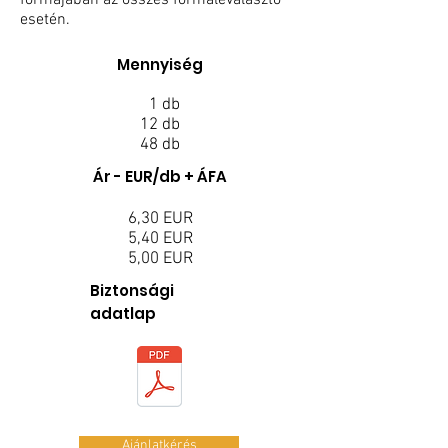
formájában az összes formaleválasztó
esetén.
Mennyiség
1
db
12 db
48 db
Ár - EUR/db + ÁFA
6,30
EUR
5,40 EUR
5,00 EUR
Biztonsági
adatlap
Ajánlatkérés